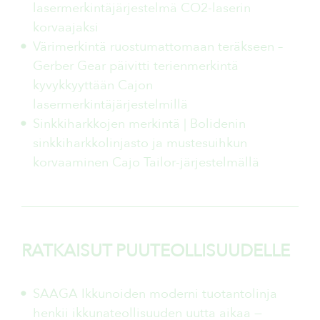
lasermerkintäjärjestelmä CO2-laserin
korvaajaksi
Värimerkintä ruostumattomaan teräkseen –
Gerber Gear päivitti terienmerkintä
kyvykkyyttään Cajon
lasermerkintäjärjestelmillä
Sinkkiharkkojen merkintä | Bolidenin
sinkkiharkkolinjasto ja mustesuihkun
korvaaminen Cajo Tailor-järjestelmällä
RATKAISUT PUUTEOLLISUUDELLE
SAAGA Ikkunoiden moderni tuotantolinja
henkii ikkunateollisuuden uutta aikaa —