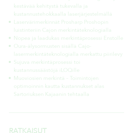
kestävää kehitystä tukevalla ja
kustannustehokkaalla laserjärjestelmällä
Laservärimerkinnät Prosharp Proshopin
luistinteriin Cajon merkintäteknologialla
Nopea ja laadukas merkintäprosessi Enstolle
Oura-älysormusten sisällä Cajo-
lasermerkintäteknologialla merkattu piirilevy
Sujuva merkintäprosessi toi
kustannussäästöjä iLOQille
Muoviosien merkintä – Toimintojen
optimoinnin kautta kustannukset alas
Sartoriuksen Kajaanin tehtaalla
RATKAISUT