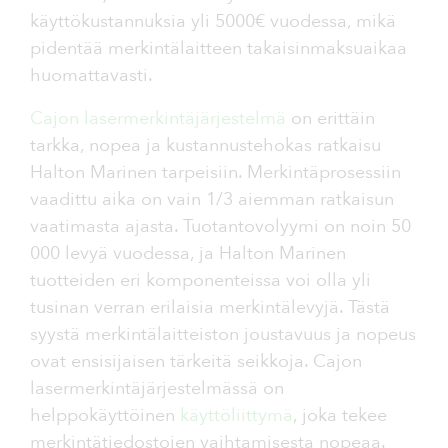
käyttökustannuksia yli 5000€ vuodessa, mikä
pidentää merkintälaitteen takaisinmaksuaikaa
huomattavasti.
Cajon lasermerkintäjärjestelmä
on erittäin
tarkka, nopea ja kustannustehokas ratkaisu
Halton Marinen tarpeisiin. Merkintäprosessiin
vaadittu aika on vain 1/3 aiemman ratkaisun
vaatimasta ajasta. Tuotantovolyymi on noin 50
000 levyä vuodessa, ja Halton Marinen
tuotteiden eri komponenteissa voi olla yli
tusinan verran erilaisia merkintälevyjä. Tästä
syystä merkintälaitteiston joustavuus ja nopeus
ovat ensisijaisen tärkeitä seikkoja. Cajon
lasermerkintäjärjestelmässä on
helppokäyttöinen
käyttöliittymä
, joka tekee
merkintätiedostojen vaihtamisesta nopeaa.