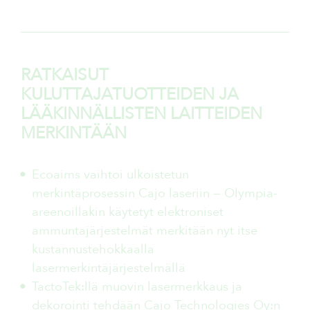
RATKAISUT
KULUTTAJATUOTTEIDEN JA
LÄÄKINNÄLLISTEN LAITTEIDEN
MERKINTÄÄN
Ecoaims vaihtoi ulkoistetun
merkintäprosessin Cajo laseriin — Olympia-
areenoillakin käytetyt elektroniset
ammuntajärjestelmät merkitään nyt itse
kustannustehokkaalla
lasermerkintäjärjestelmällä
TactoTek:llä muovin lasermerkkaus ja
dekorointi tehdään Cajo Technologies Oy:n