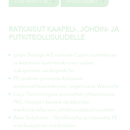
OTA YHTEYTTÄ
PYYDÄ DEMO
RATKAISUT KAAPELI-, JOHDIN- JA
PUTKITEOLLISUUDELLE
ipipe Sverige AB valitsee Cajon luotettavan
ja kestävän lasermerkinnän uuden
sukupolven sähköputkille
PE-putkien pinnasta katoavat
mustesuihkumerkinnät ongelmana Wavinille
Cajo Technologies suunnitteli yhteistyössä
PKC Groupin kanssa dedikoidun
merkintäratkaisun johdinsarjateollisuuteen
Aker Solutions – Tehokkuutta ja nopeutta PE-
merikaapelien merkintään