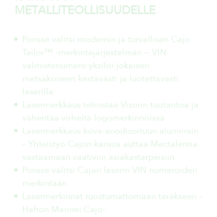
METALLITEOLLISUUDELLE
Ponsse valitsi modernin ja turvallisen Cajo
Tailor™ -merkintäjärjestelmän — VIN-
valmistenumero yksilöi jokaisen
metsäkoneen kestävästi ja luotettavasti
laserilla
Lasermerkkaus tehostaa Visorin tuotantoa ja
vähentää virheitä logomerkinnöissä
Lasermerkkaus kova-anodisoituun alumiiniin
– Yhteistyö Cajon kanssa auttaa Mectalentia
vastaamaan vaativiin asiakastarpeisiin
Ponsse valitsi Cajon laserin VIN numeroiden
merkintään
Lasermerkinnät ruostumattomaan teräkseen –
Halton Marine: Cajo-