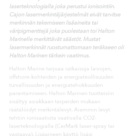
laserteknologialla joka perustui ionisointiin.
Cajon lasermerkintäjärjestelmät eivät tarvitse
merkinnän tekemiseen lisäaineita tai
väripigmenttejä joka puolestaan toi Halton
Marinelle merkittävät säästöt. Mustat
lasermerkinnät ruostumattomaan teräkseen oli
Halton Marinen tärkein vaatimus.
Halton Marine tarjoaa ratkaisuja laivojen,
offshore-kohteiden ja energiateollisuuden
turvallisuuden ja energiatehokkuuden
parantamiseen. Halton Marinen tuotteisiin
sisältyy asiakkaan tarpeiden mukaan
räätälöidyt merkintälevyt. Aiemmin levyt
tehtiin ionisaatiota vaativalla CO2-
laserteknologialla (CerMark laser-spray tai
vastaava). Lisäaineen käyttö lisäsi